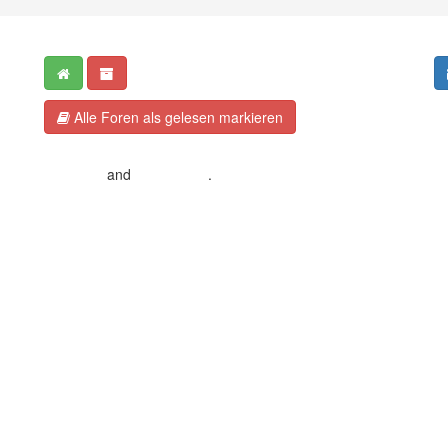
Alle Foren als gelesen markieren
Crafted by EREE
and
Android BG
.