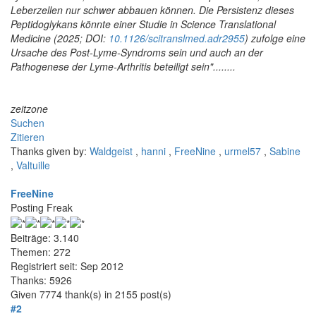
Leberzellen nur schwer abbauen können. Die Persistenz dieses
Peptidoglykans könnte einer Studie in Science Translational
Medicine (2025; DOI:
10.1126/scitranslmed.adr2955
) zufolge eine
Ursache des Post-Lyme-Syndroms sein und auch an der
Pathogenese der Lyme-Arthritis beteiligt sein"........
zeitzone
Suchen
Zitieren
Thanks given by:
Waldgeist
,
hanni
,
FreeNine
,
urmel57
,
Sabine
,
Valtuille
FreeNine
Posting Freak
Beiträge: 3.140
Themen: 272
Registriert seit: Sep 2012
Thanks: 5926
Given 7774 thank(s) in 2155 post(s)
#2