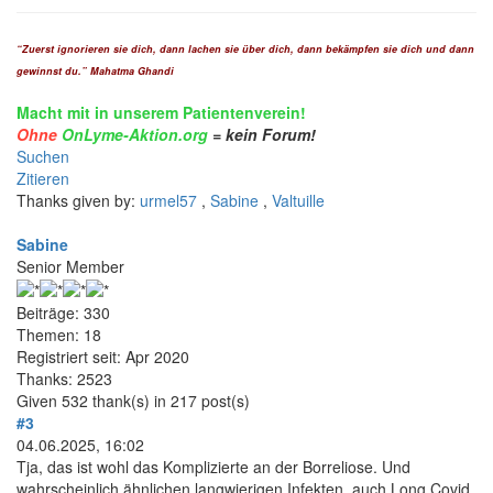
“Zuerst ignorieren sie dich, dann lachen sie über dich, dann bekämpfen sie dich und dann
gewinnst du.” Mahatma Ghandi
Macht mit in unserem Patientenverein!
Ohne
OnLyme-Aktion.org
= kein Forum!
Suchen
Zitieren
Thanks given by:
urmel57
,
Sabine
,
Valtuille
Sabine
Senior Member
Beiträge: 330
Themen: 18
Registriert seit: Apr 2020
Thanks: 2523
Given 532 thank(s) in 217 post(s)
#3
04.06.2025, 16:02
Tja, das ist wohl das Komplizierte an der Borreliose. Und
wahrscheinlich ähnlichen langwierigen Infekten, auch Long Covid.