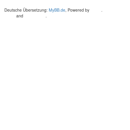
Deutsche Übersetzung:
MyBB.de
, Powered by
MyBB
.
Crafted by
EREE
and
Android BG
.