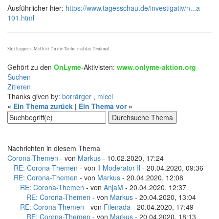
Ausführlicher hier:
https://www.tagesschau.de/investigativ/n...a-
101.html
Shit happens. Mal bist Du die Taube, mal das Denkmal...
Gehört zu den
OnLyme
-Aktivisten:
www.onlyme-aktion.org
Suchen
Zitieren
Thanks given by:
borrärger
,
micci
«
Ein Thema zurück
|
Ein Thema vor
»
Nachrichten in diesem Thema
Corona-Themen
- von
Markus
- 10.02.2020, 17:24
RE: Corona-Themen
- von
lI Moderator Il
- 20.04.2020, 09:36
RE: Corona-Themen
- von
Markus
- 20.04.2020, 12:08
RE: Corona-Themen
- von
AnjaM
- 20.04.2020, 12:37
RE: Corona-Themen
- von
Markus
- 20.04.2020, 13:04
RE: Corona-Themen
- von
Filenada
- 20.04.2020, 17:49
RE: Corona-Themen
- von
Markus
- 20.04.2020, 18:13