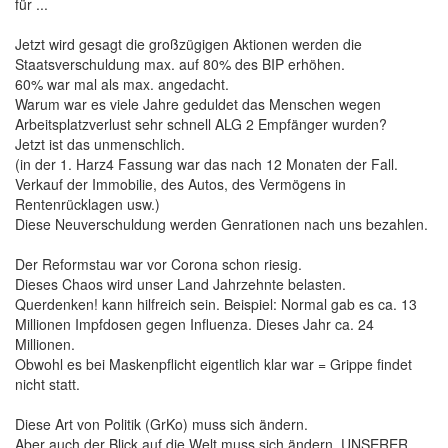
für ...
Jetzt wird gesagt die großzügigen Aktionen werden die
Staatsverschuldung max. auf 80% des BIP erhöhen.
60% war mal als max. angedacht.
Warum war es viele Jahre geduldet das Menschen wegen
Arbeitsplatzverlust sehr schnell ALG 2 Empfänger wurden?
Jetzt ist das unmenschlich.
(in der 1. Harz4 Fassung war das nach 12 Monaten der Fall.
Verkauf der Immobilie, des Autos, des Vermögens in
Rentenrücklagen usw.)
Diese Neuverschuldung werden Genrationen nach uns bezahlen.
Der Reformstau war vor Corona schon riesig.
Dieses Chaos wird unser Land Jahrzehnte belasten.
Querdenken! kann hilfreich sein. Beispiel: Normal gab es ca. 13
Millionen Impfdosen gegen Influenza. Dieses Jahr ca. 24
Millionen.
Obwohl es bei Maskenpflicht eigentlich klar war = Grippe findet
nicht statt.
Diese Art von Politik (GrKo) muss sich ändern.
Aber auch der Blick auf die Welt muss sich ändern. UNSERER