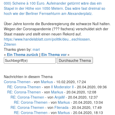
000) Scheine à 100 Euro. Aufeinander getürmt wäre das ein
Stapel in der Höhe von 1050 Metern. Das wäre fast dreimal so
hoch wie der Berliner Fernsehturm am Alexanderplatz.
Über Jahre konnte die Bundesregierung die schwarze Null halten.
Wegen der Coronapandemie (??? fischera) verschuldet sich der
Staat massiv und stellt einen neuen Rekord auf.
https://www.handelsblatt.com/politik/deu...eschlossen
.
Zitieren
Thanks given by:
mari
«
Ein Thema zurück
|
Ein Thema vor
»
Nachrichten in diesem Thema
Corona-Themen
- von
Markus
- 10.02.2020, 17:24
RE: Corona-Themen
- von
lI Moderator Il
- 20.04.2020, 09:36
RE: Corona-Themen
- von
Markus
- 20.04.2020, 12:08
RE: Corona-Themen
- von
AnjaM
- 20.04.2020, 12:37
RE: Corona-Themen
- von
Markus
- 20.04.2020, 13:04
RE: Corona-Themen
- von
Filenada
- 20.04.2020, 17:49
RE: Corona-Themen
- von
Markus
- 20.04.2020, 18:13