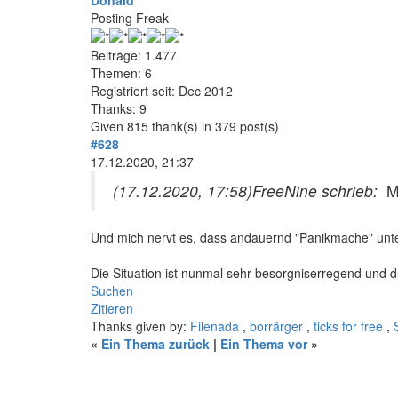
Donald
Posting Freak
Beiträge: 1.477
Themen: 6
Registriert seit: Dec 2012
Thanks: 9
Given 815 thank(s) in 379 post(s)
#628
17.12.2020, 21:37
(17.12.2020, 17:58)
FreeNine schrieb:
M
Und mich nervt es, dass andauernd "Panikmache" unter
Die Situation ist nunmal sehr besorgniserregend und d
Suchen
Zitieren
Thanks given by:
Filenada
,
borrärger
,
ticks for free
,
«
Ein Thema zurück
|
Ein Thema vor
»