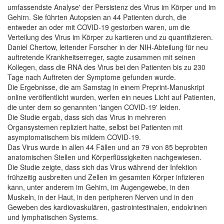
umfassendste Analyse' der Persistenz des Virus im Körper und im
Gehirn. Sie führten Autopsien an 44 Patienten durch, die
entweder an oder mit COVID-19 gestorben waren, um die
Verteilung des Virus im Körper zu kartieren und zu quantifizieren.
Daniel Chertow, leitender Forscher in der NIH-Abteilung für neu
auftretende Krankheitserreger, sagte zusammen mit seinen
Kollegen, dass die RNA des Virus bei den Patienten bis zu 230
Tage nach Auftreten der Symptome gefunden wurde.
Die Ergebnisse, die am Samstag in einem Preprint-Manuskript
online veröffentlicht wurden, werfen ein neues Licht auf Patienten,
die unter dem so genannten 'langen COVID-19' leiden.
Die Studie ergab, dass sich das Virus in mehreren
Organsystemen repliziert hatte, selbst bei Patienten mit
asymptomatischem bis mildem COVID-19.
Das Virus wurde in allen 44 Fällen und an 79 von 85 beprobten
anatomischen Stellen und Körperflüssigkeiten nachgewiesen.
Die Studie zeigte, dass sich das Virus während der Infektion
frühzeitig ausbreiten und Zellen im gesamten Körper infizieren
kann, unter anderem im Gehirn, im Augengewebe, in den
Muskeln, in der Haut, in den peripheren Nerven und in den
Geweben des kardiovaskulären, gastrointestinalen, endokrinen
und lymphatischen Systems.