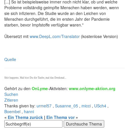
[...] So ist beispielsweise immer noch nicht klar, ob und welche
Probleme vollständig geimpfte Menschen haben werden, wenn
sie sich infizieren. Die Studie wurde an den Leichen von
Menschen durchgeführt, die im ersten Jahr der Pandemie
starben, bevor Impfstoffe verfügbar waren."
Übersetzt mit
www.DeepL.com/Translator
(kostenlose Version)
Quelle
Shit happens. Mal bist Du die Taube, mal das Denkmal...
Gehört zu den
OnLyme
-Aktivisten:
www.onlyme-aktion.org
Suchen
Zitieren
Thanks given by:
urmel57
,
Susanne_05
,
micci
,
USch4
,
Boembel
,
hanni
«
Ein Thema zurück
|
Ein Thema vor
»