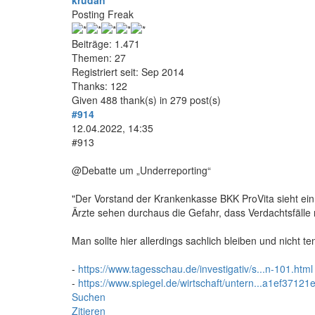
krudan
Posting Freak
Beiträge: 1.471
Themen: 27
Registriert seit: Sep 2014
Thanks: 122
Given 488 thank(s) in 279 post(s)
#914
12.04.2022, 14:35
#913
@Debatte um „Underreporting“
"Der Vorstand der Krankenkasse BKK ProVita sieht ein
Ärzte sehen durchaus die Gefahr, dass Verdachtsfälle 
Man sollte hier allerdings sachlich bleiben und nicht 
-
https://www.tagesschau.de/investigativ/s...n-101.html
-
https://www.spiegel.de/wirtschaft/untern...a1ef37121
Suchen
Zitieren