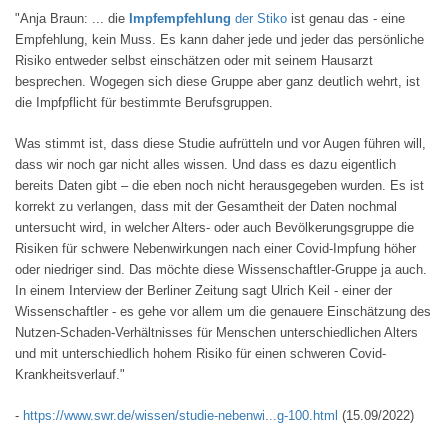
"Anja Braun: ... die
Impfempfehlung
der Stiko
ist genau das - eine
Empfehlung, kein Muss. Es kann daher jede und jeder das persönliche
Risiko entweder selbst einschätzen oder mit seinem Hausarzt
besprechen. Wogegen sich diese Gruppe aber ganz deutlich wehrt, ist
die Impfpflicht für bestimmte Berufsgruppen.
Was stimmt ist, dass diese Studie aufrütteln und vor Augen führen will,
dass wir noch gar nicht alles wissen. Und dass es dazu eigentlich
bereits Daten gibt – die eben noch nicht herausgegeben wurden. Es ist
korrekt zu verlangen, dass mit der Gesamtheit der Daten nochmal
untersucht wird, in welcher Alters- oder auch Bevölkerungsgruppe die
Risiken für schwere Nebenwirkungen nach einer Covid-Impfung höher
oder niedriger sind. Das möchte diese Wissenschaftler-Gruppe ja auch.
In einem Interview der Berliner Zeitung sagt Ulrich Keil - einer der
Wissenschaftler - es gehe vor allem um die genauere Einschätzung des
Nutzen-Schaden-Verhältnisses für Menschen unterschiedlichen Alters
und mit unterschiedlich hohem Risiko für einen schweren Covid-
Krankheitsverlauf."
-
https://www.swr.de/wissen/studie-nebenwi...g-100.html
(15.09/2022)