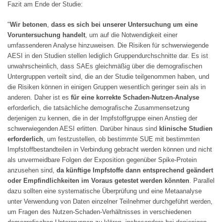
Fazit am Ende der Studie:
"
Wir betonen
,
dass es sich bei unserer Untersuchung um eine
Voruntersuchung handelt
, um auf die Notwendigkeit einer
umfassenderen Analyse hinzuweisen. Die Risiken für schwerwiegende
AESI in den Studien stellen lediglich Gruppendurchschnitte dar. Es ist
unwahrscheinlich, dass SAEs gleichmäßig über die demografischen
Untergruppen verteilt sind, die an der Studie teilgenommen haben, und
die Risiken können in einigen Gruppen wesentlich geringer sein als in
anderen. Daher ist es
für eine korrekte Schaden-Nutzen-Analyse
erforderlich, die tatsächliche demografische Zusammensetzung
derjenigen zu kennen, die in der Impfstoffgruppe einen Anstieg der
schwerwiegenden AESI erlitten. Darüber hinaus sind
klinische Studien
erforderlich
, um festzustellen, ob bestimmte SUE mit bestimmten
Impfstoffbestandteilen in Verbindung gebracht werden können und nicht
als unvermeidbare Folgen der Exposition gegenüber Spike-Protein
anzusehen sind,
da künftige Impfstoffe dann entsprechend geändert
oder Empfindlichkeiten im Voraus getestet werden könnten
. Parallel
dazu sollten eine systematische Überprüfung und eine Metaanalyse
unter Verwendung von Daten einzelner Teilnehmer durchgeführt werden,
um Fragen des Nutzen-Schaden-Verhältnisses in verschiedenen