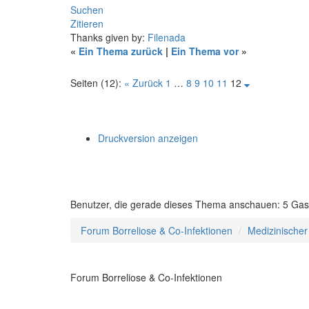
Suchen
Zitieren
Thanks given by:
Filenada
«
Ein Thema zurück
|
Ein Thema vor
»
Seiten (12):
« Zurück
1
…
8
9
10
11
12
Druckversion anzeigen
Benutzer, die gerade dieses Thema anschauen: 5 Gas
Forum Borreliose & Co-Infektionen
Medizinischer
Forum Borreliose & Co-Infektionen