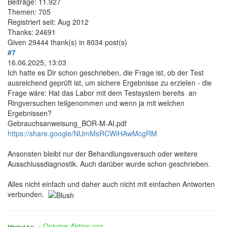
Beiträge: 11.927
Themen: 705
Registriert seit: Aug 2012
Thanks: 24691
Given 29444 thank(s) in 8034 post(s)
#7
16.06.2025, 13:03
Ich hatte es Dir schon geschrieben, die Frage ist, ob der Test
ausreichend geprüft ist, um sichere Ergebnisse zu erzielen - die
Frage wäre: Hat das Labor mit dem Testsystem bereits an
Ringversuchen teilgenommen und wenn ja mit welchen
Ergebnissen?
Gebrauchsanweisung_BOR-M-AI.pdf
https://share.google/NUmMsRCWiHAwMcgRM
Ansonsten bleibt nur der Behandlungsversuch oder weitere
Ausschlussdiagnostik. Auch darüber wurde schon geschrieben.
Alles nicht einfach und daher auch nicht mit einfachen Antworten
verbunden.
Onlyme-Aktion.org
Mitglied bei =>