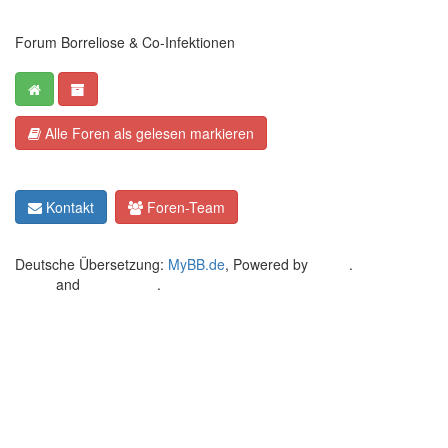
Forum Borreliose & Co-Infektionen
Alle Foren als gelesen markieren
Kontakt
Foren-Team
Deutsche Übersetzung:
MyBB.de
, Powered by
MyBB
.
Crafted by
EREE
and
Android BG
.