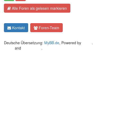
Alle Foren als gelesen markieren
Kontakt
Foren-Team
Deutsche Übersetzung:
MyBB.de
, Powered by
MyBB
.
Crafted by
EREE
and
Android BG
.