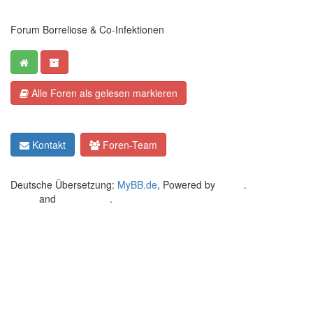
Forum Borreliose & Co-Infektionen
Alle Foren als gelesen markieren
Kontakt
Foren-Team
Deutsche Übersetzung:
MyBB.de
, Powered by
MyBB
.
Crafted by
EREE
and
Android BG
.