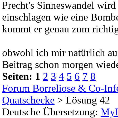
Precht's Sinneswandel wird 
einschlagen wie eine Bombe
kommt er genau zum richtig
obwohl ich mir natürlich a
Beitrag schon morgen wieder
Seiten:
1
2
3
4
5
6
7
8
Forum Borreliose & Co-Inf
Quatschecke
> Lösung 42
Deutsche Übersetzung:
MyB