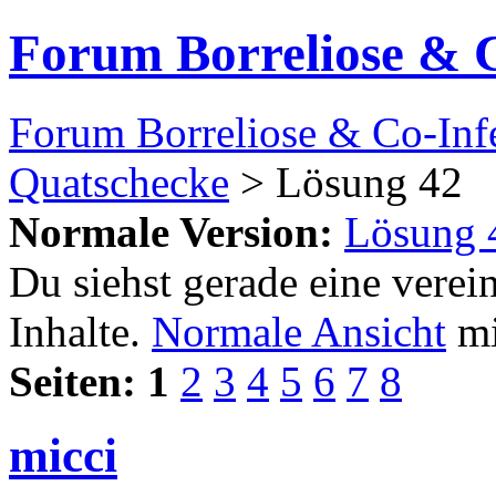
Forum Borreliose & 
Forum Borreliose & Co-Inf
Quatschecke
> Lösung 42
Normale Version:
Lösung 
Du siehst gerade eine verei
Inhalte.
Normale Ansicht
mi
Seiten:
1
2
3
4
5
6
7
8
micci