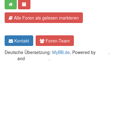
Alle Foren als gelesen markieren
Kontakt
Foren-Team
Deutsche Übersetzung:
MyBB.de
, Powered by
MyBB
.
Crafted by
EREE
and
Android BG
.