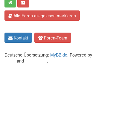
Alle Foren als gelesen markieren
Kontakt
Foren-Team
Deutsche Übersetzung:
MyBB.de
, Powered by
MyBB
.
Crafted by
EREE
and
Android BG
.