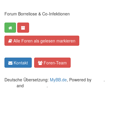
Forum Borreliose & Co-Infektionen
Alle Foren als gelesen markieren
Kontakt
Foren-Team
Deutsche Übersetzung:
MyBB.de
, Powered by
MyBB
.
Crafted by
EREE
and
Android BG
.