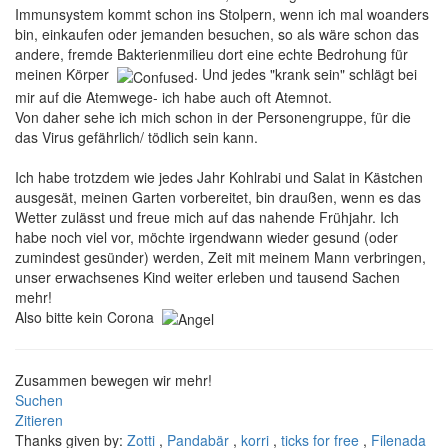
Immunsystem kommt schon ins Stolpern, wenn ich mal woanders
bin, einkaufen oder jemanden besuchen, so als wäre schon das
andere, fremde Bakterienmilieu dort eine echte Bedrohung für
meinen Körper
. Und jedes "krank sein" schlägt bei
mir auf die Atemwege- ich habe auch oft Atemnot.
Von daher sehe ich mich schon in der Personengruppe, für die
das Virus gefährlich/ tödlich sein kann.
Ich habe trotzdem wie jedes Jahr Kohlrabi und Salat in Kästchen
ausgesät, meinen Garten vorbereitet, bin draußen, wenn es das
Wetter zulässt und freue mich auf das nahende Frühjahr. Ich
habe noch viel vor, möchte irgendwann wieder gesund (oder
zumindest gesünder) werden, Zeit mit meinem Mann verbringen,
unser erwachsenes Kind weiter erleben und tausend Sachen
mehr!
Also bitte kein Corona
Zusammen bewegen wir mehr!
Suchen
Zitieren
Thanks given by:
Zotti
,
Pandabär
,
korri
,
ticks for free
,
Filenada