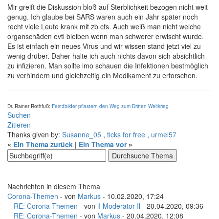
Mir greift die Diskussion bloß auf Sterblichkeit bezogen nicht weit
genug. Ich glaube bei SARS waren auch ein Jahr später noch
recht viele Leute krank mit zb cfs. Auch weiß man nicht welche
organschäden evtl bleiben wenn man schwerer erwischt wurde.
Es ist einfach ein neues Virus und wir wissen stand jetzt viel zu
wenig drüber. Daher halte ich auch nichts davon sich absichtlich
zu infizieren. Man sollte imo schauen die Infektionen bestmöglich
zu verhindern und gleichzeitig ein Medikament zu erforschen.
Dr. Rainer Rothfuß:
Feindbilder pflastern den Weg zum Dritten Weltkrieg
Suchen
Zitieren
Thanks given by:
Susanne_05
,
ticks for free
,
urmel57
«
Ein Thema zurück
|
Ein Thema vor
»
Nachrichten in diesem Thema
Corona-Themen
- von
Markus
- 10.02.2020, 17:24
RE: Corona-Themen
- von
lI Moderator Il
- 20.04.2020, 09:36
RE: Corona-Themen
- von
Markus
- 20.04.2020, 12:08