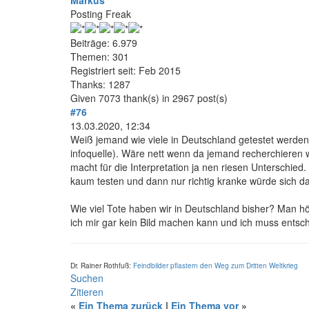
Markus
Posting Freak
Beiträge: 6.979
Themen: 301
Registriert seit: Feb 2015
Thanks: 1287
Given 7073 thank(s) in 2967 post(s)
#76
13.03.2020, 12:34
Weiß jemand wie viele in Deutschland getestet werden? 
infoquelle). Wäre nett wenn da jemand recherchieren 
macht für die Interpretation ja nen riesen Unterschied
kaum testen und dann nur richtig kranke würde sich das
Wie viel Tote haben wir in Deutschland bisher? Man h
ich mir gar kein Bild machen kann und ich muss entsche
Dr. Rainer Rothfuß:
Feindbilder pflastern den Weg zum Dritten Weltkrieg
Suchen
Zitieren
«
Ein Thema zurück
|
Ein Thema vor
»