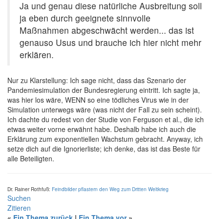
Ja und genau diese natürliche Ausbreitung soll
ja eben durch geeignete sinnvolle
Maßnahmen abgeschwächt werden... das ist
genauso Usus und brauche ich hier nicht mehr
erklären.
Nur zu Klarstellung: Ich sage nicht, dass das Szenario der
Pandemiesimulation der Bundesregierung eintritt. Ich sagte ja,
was hier los wäre, WENN so eine tödliches Virus wie in der
Simulation unterwegs wäre (was nicht der Fall zu sein scheint).
Ich dachte du redest von der Studie von Ferguson et al., die ich
etwas weiter vorne erwähnt habe. Deshalb habe ich auch die
Erklärung zum exponentiellen Wachstum gebracht. Anyway, ich
setze dich auf die Ignorierliste; ich denke, das ist das Beste für
alle Beteiligten.
Dr. Rainer Rothfuß:
Feindbilder pflastern den Weg zum Dritten Weltkrieg
Suchen
Zitieren
«
Ein Thema zurück
|
Ein Thema vor
»