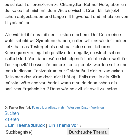
es schlecht differenzieren zu Chlamydien-Buhner-Herx, aber ich
denke es hat mich mit dem Virus erwischt. Drum bin ich jetzt
schon aufgestanden und fange mit Ingwersaft und Inhalation von
Thymianöl an.
Wie würdet ihr das mit dem Testen machen? Der Doc meinte
wohl, sobald wir Symptome haben, sollen wir uns wieder melden.
Jetzt hat das Testergebnis erst mal keine unmittelbaren
Konsequenzen, egal ob positiv oder negativ, da wir eh schon
isoliert sind. Von daher würde ich eigentlich nicht testen, weil die
Testkapazität besser für andere Leute genutzt werden sollte und
man in diesem Testzentrum nur Gefahr läuft sich anzustecken
(falls man das Virus doch nicht hätte). Falls man in die Klinik
müsste, wäre das von Vorteil wenn man da dann schon ein
positives Ergebnis hat? Dann wär es evtl. sinnvoll zu testen.
Dr. Rainer Rothfuß:
Feindbilder pflastern den Weg zum Dritten Weltkrieg
Suchen
Zitieren
«
Ein Thema zurück
|
Ein Thema vor
»