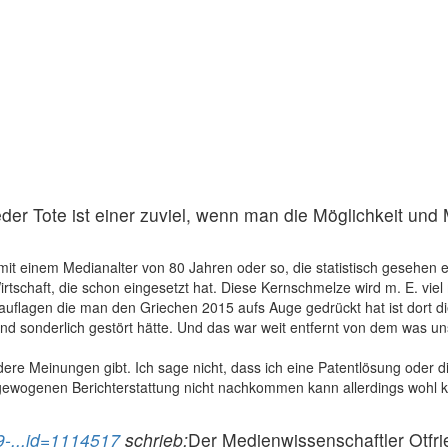
der Tote ist einer zuviel, wenn man die Möglichkeit und M
t einem Medianalter von 80 Jahren oder so, die statistisch gesehen eh
tschaft, die schon eingesetzt hat. Diese Kernschmelze wird m. E. vi
rauflagen die man den Griechen 2015 aufs Auge gedrückt hat ist dort d
 sonderlich gestört hätte. Und das war weit entfernt von dem was uns 
dere Meinungen gibt. Ich sage nicht, dass ich eine Patentlösung oder d
usgewogenen Berichterstattung nicht nachkommen kann allerdings wohl 
9-...id=1114517
schrieb:
Der Medienwissenschaftler Otfried