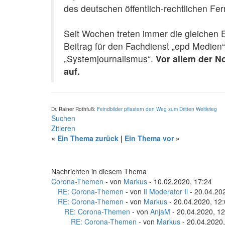
des deutschen öffentlich-rechtlichen F
Seit Wochen treten immer die gleichen E
Beitrag für den Fachdienst „epd Medien
„Systemjournalismus“.
Vor allem der N
auf.
Dr. Rainer Rothfuß:
Feindbilder pflastern den Weg zum Dritten Weltkrieg
Suchen
Zitieren
«
Ein Thema zurück
|
Ein Thema vor
»
Nachrichten in diesem Thema
Corona-Themen
- von
Markus
- 10.02.2020, 17:24
RE: Corona-Themen
- von
lI Moderator Il
- 20.04.20
RE: Corona-Themen
- von
Markus
- 20.04.2020, 12
RE: Corona-Themen
- von
AnjaM
- 20.04.2020, 12
RE: Corona-Themen
- von
Markus
- 20.04.2020,