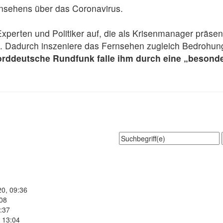
ernsehens über das Coronavirus.
xperten und Politiker auf, die als Krisenmanager präsent
“. Dadurch inszeniere das Fernsehen zugleich Bedrohun
orddeutsche Rundfunk falle ihm durch eine „besonde
20, 09:36
:08
:37
 13:04