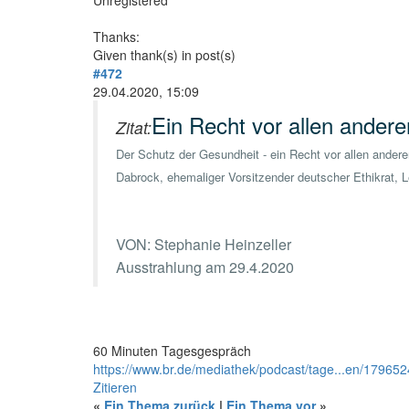
Unregistered
Thanks:
Given thank(s) in post(s)
#472
29.04.2020, 15:09
Ein Recht vor allen ander
Zitat:
Der Schutz der Gesundheit - ein Recht vor allen ander
Dabrock, ehemaliger Vorsitzender deutscher Ethikrat, L
3 Min. | 29.4.2020
VON: Stephanie Heinzeller
Ausstrahlung am 29.4.2020
60 Minuten Tagesgespräch
https://www.br.de/mediathek/podcast/tage...en/179652
Zitieren
«
Ein Thema zurück
|
Ein Thema vor
»