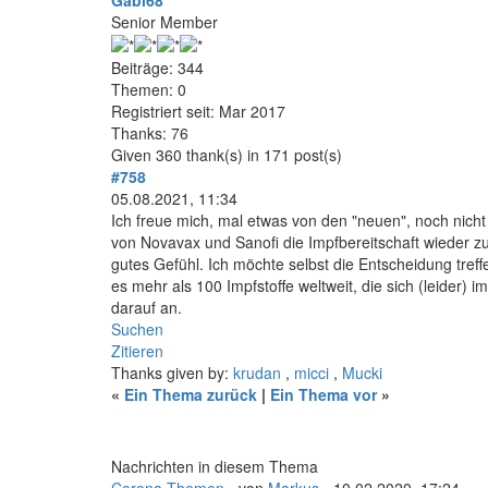
Gabi68
Senior Member
Beiträge: 344
Themen: 0
Registriert seit: Mar 2017
Thanks: 76
Given 360 thank(s) in 171 post(s)
#758
05.08.2021, 11:34
Ich freue mich, mal etwas von den "neuen", noch nicht 
von Novavax und Sanofi die Impfbereitschaft wieder zu
gutes Gefühl. Ich möchte selbst die Entscheidung treff
es mehr als 100 Impfstoffe weltweit, die sich (leider
darauf an.
Suchen
Zitieren
Thanks given by:
krudan
,
micci
,
Mucki
«
Ein Thema zurück
|
Ein Thema vor
»
Nachrichten in diesem Thema