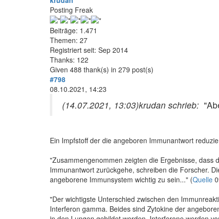
krudan
Posting Freak
Beiträge: 1.471
Themen: 27
Registriert seit: Sep 2014
Thanks: 122
Given 488 thank(s) in 279 post(s)
#798
08.10.2021, 14:23
(14.07.2021, 13:03)
krudan schrieb:
"Ab
Ein Impfstoff der die angeboren Immunantwort reduzie
"Zusammengenommen zeigten die Ergebnisse, dass das
Immunantwort zurückgehe, schreiben die Forscher. Die
angeborene Immunsystem wichtig zu sein..." (
Quelle
0
"Der wichtigste Unterschied zwischen den Immunreakti
Interferon gamma. Beides sind Zytokine der angeboren
in den Lungen gebildet werden. Interferone werden von 