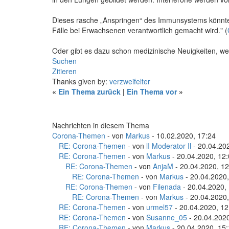
Dieses rasche „Anspringen“ des Immunsystems könnte v
Fälle bei Erwachsenen verantwortlich gemacht wird." (
Oder gibt es dazu schon medizinische Neuigkeiten, wel
Suchen
Zitieren
Thanks given by:
verzweifelter
«
Ein Thema zurück
|
Ein Thema vor
»
Nachrichten in diesem Thema
Corona-Themen
- von
Markus
- 10.02.2020, 17:24
RE: Corona-Themen
- von
lI Moderator Il
- 20.04.20
RE: Corona-Themen
- von
Markus
- 20.04.2020, 12
RE: Corona-Themen
- von
AnjaM
- 20.04.2020, 12
RE: Corona-Themen
- von
Markus
- 20.04.2020,
RE: Corona-Themen
- von
Filenada
- 20.04.2020,
RE: Corona-Themen
- von
Markus
- 20.04.2020,
RE: Corona-Themen
- von
urmel57
- 20.04.2020, 12
RE: Corona-Themen
- von
Susanne_05
- 20.04.2020
RE: Corona-Themen
- von
Markus
- 20.04.2020, 15