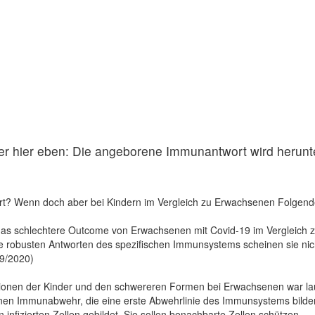
er hier eben: Die angeborene Immunantwort wird herunte
rt? Wenn doch aber bei Kindern im Vergleich zu Erwachsenen Folgende
 schlechtere Outcome von Erwachsenen mit Covid-19 im Vergleich zu 
 robusten Antworten des spezifischen Immunsystems scheinen sie nich
9/2020)
onen der Kinder und den schwere­ren Formen bei Erwachsenen war laut 
en Immunabwehr, die eine erste Abwehrlinie des Immunsystems bilden.
infizierten Zellen gebil­det. Sie sollen benachbarte Zellen schützen.