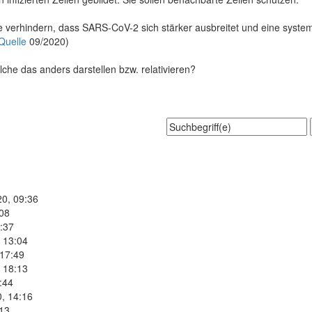
erhindern, dass SARS-CoV-2 sich stärker ausbreitet und eine systemis
Quelle
09/2020)
che das anders darstellen bzw. relativieren?
20, 09:36
:08
:37
 13:04
 17:49
 18:13
:44
, 14:16
:13