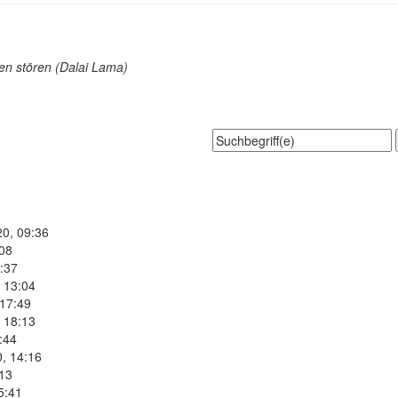
den stören (Dalai Lama)
20, 09:36
:08
:37
 13:04
 17:49
 18:13
:44
, 14:16
:13
5:41