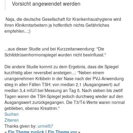
Vorsicht angewendet werden
Naja, die deutsche Gesellschaft für Krankenhaushygiene wird
ihren Klinikmitarbeitern ja hoffentlich nichts Gefährliches
empfehlen...;)
...aus dieser Studie und bei Kurzzeitanwendung: "Die
Schilddrüsenhormonspiegel wurden nicht beeinflusst."
Die andere Studie kommt zu dem Ergebnis, dass die Spiegel
kurzfristig aber reversibel ansteigen...: "Neben einem
unangenehmen Kribbeln in der Nase nach der PVJ-Anwendung
stieg in allen Fällen TSH: von median 2,1 (Ausgangswert) auf
median 3,4 mIU/l bei Messung an Tag 5. Nach sieben bis zwölf
Tagen waren die TSH-Spiegel jedoch durchweg wieder auf den
Ausgangswert zurückgegangen. Die T3/T4-Werte waren normal
geblieben, ebenso Kreatinin."
Suchen
Zitieren
Thanks given by:
urmel57
«
Ein Thema zurück
|
Ein Thema vor
»