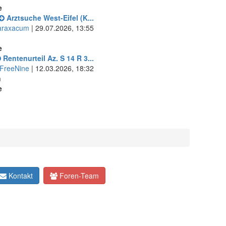
e
Arztsuche West-Eifel (K...
araxacum
| 29.07.2026, 13:55
e
Rentenurteil Az. S 14 R 3...
FreeNine
| 12.03.2026, 18:32
n
e
Kontakt
Foren-Team