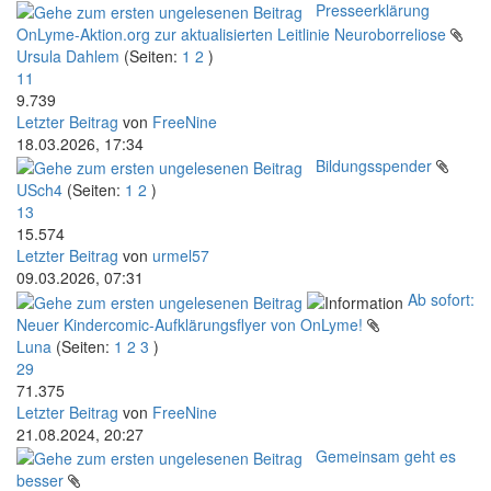
Presseerklärung
OnLyme-Aktion.org zur aktualisierten Leitlinie Neuroborreliose
Ursula Dahlem
(Seiten:
1
2
)
11
9.739
Letzter Beitrag
von
FreeNine
18.03.2026, 17:34
Bildungsspender
USch4
(Seiten:
1
2
)
13
15.574
Letzter Beitrag
von
urmel57
09.03.2026, 07:31
Ab sofort:
Neuer Kindercomic-Aufklärungsflyer von OnLyme!
Luna
(Seiten:
1
2
3
)
29
71.375
Letzter Beitrag
von
FreeNine
21.08.2024, 20:27
Gemeinsam geht es
besser