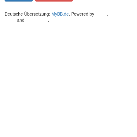
Deutsche Übersetzung:
MyBB.de
, Powered by
MyBB
.
Crafted by
EREE
and
Android BG
.