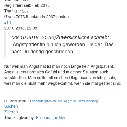
Registriert seit: Feb 2015
Thanks: 1287
Given 7073 thank(s) in 2967 post(s)
#14
29.10.2018, 22:08
(29.10.2018, 21:30)
Zuversichtliche schrieb:
Angstpatientin bin ich geworden - leider. Das
hast Du richtig geschrieben.
Nur weil man Angst hat ist man noch lange kein Angstpatient.
Angst ist ein normales Gefühl und in deiner Situation auch
verständlich. Man sollte mit solchen Diagnosen vorsichtig sein,
weil man die nicht mehr wegbekommt, wenn sie mal gestellt sind.
Dr. Rainer Rothfuß:
Feindbilder pflastern den Weg zum Dritten Weltkrieg
Suchen
Zitieren
Thanks given by:
Filenada
,
mikky