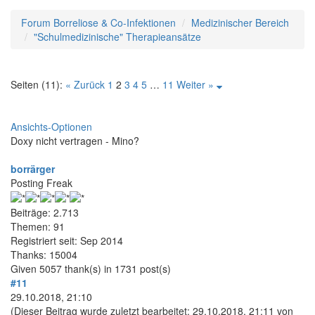
Forum Borreliose & Co-Infektionen
Medizinischer Bereich
"Schulmedizinische" Therapieansätze
Seiten (11):
« Zurück
1
2
3
4
5
…
11
Weiter »
Ansichts-Optionen
Doxy nicht vertragen - Mino?
borrärger
Posting Freak
Beiträge: 2.713
Themen: 91
Registriert seit: Sep 2014
Thanks: 15004
Given 5057 thank(s) in 1731 post(s)
#11
29.10.2018, 21:10
(Dieser Beitrag wurde zuletzt bearbeitet: 29.10.2018, 21:11 von