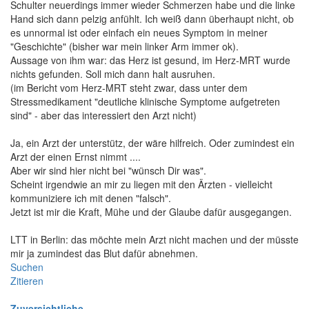
Schulter neuerdings immer wieder Schmerzen habe und die linke
Hand sich dann pelzig anfühlt. Ich weiß dann überhaupt nicht, ob
es unnormal ist oder einfach ein neues Symptom in meiner
"Geschichte" (bisher war mein linker Arm immer ok).
Aussage von ihm war: das Herz ist gesund, im Herz-MRT wurde
nichts gefunden. Soll mich dann halt ausruhen.
(im Bericht vom Herz-MRT steht zwar, dass unter dem
Stressmedikament "deutliche klinische Symptome aufgetreten
sind" - aber das interessiert den Arzt nicht)
Ja, ein Arzt der unterstütz, der wäre hilfreich. Oder zumindest ein
Arzt der einen Ernst nimmt ....
Aber wir sind hier nicht bei "wünsch Dir was".
Scheint irgendwie an mir zu liegen mit den Ärzten - vielleicht
kommuniziere ich mit denen "falsch".
Jetzt ist mir die Kraft, Mühe und der Glaube dafür ausgegangen.
LTT in Berlin: das möchte mein Arzt nicht machen und der müsste
mir ja zumindest das Blut dafür abnehmen.
Suchen
Zitieren
Zuversichtliche