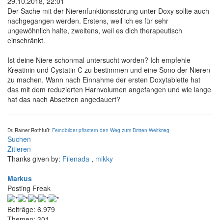
29.10.2018, 22:01
Der Sache mit der Nierenfunktionsstörung unter Doxy sollte auch
nachgegangen werden. Erstens, weil ich es für sehr
ungewöhnlich halte, zweitens, weil es dich therapeutisch
einschränkt.
Ist deine Niere schonmal untersucht worden? Ich empfehle
Kreatinin und Cystatin C zu bestimmen und eine Sono der Nieren
zu machen. Wann nach Einnahme der ersten Doxytablette hat
das mit dem reduzierten Harnvolumen angefangen und wie lange
hat das nach Absetzen angedauert?
Dr. Rainer Rothfuß:
Feindbilder pflastern den Weg zum Dritten Weltkrieg
Suchen
Zitieren
Thanks given by:
Filenada
,
mikky
Markus
Posting Freak
Beiträge: 6.979
Themen: 301