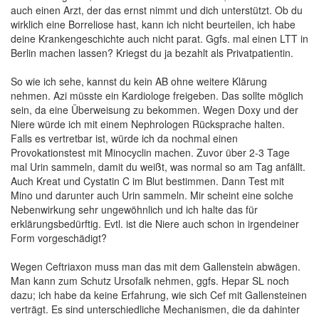
auch einen Arzt, der das ernst nimmt und dich unterstützt. Ob du
wirklich eine Borreliose hast, kann ich nicht beurteilen, ich habe
deine Krankengeschichte auch nicht parat. Ggfs. mal einen LTT in
Berlin machen lassen? Kriegst du ja bezahlt als Privatpatientin.
So wie ich sehe, kannst du kein AB ohne weitere Klärung
nehmen. Azi müsste ein Kardiologe freigeben. Das sollte möglich
sein, da eine Überweisung zu bekommen. Wegen Doxy und der
Niere würde ich mit einem Nephrologen Rücksprache halten.
Falls es vertretbar ist, würde ich da nochmal einen
Provokationstest mit Minocyclin machen. Zuvor über 2-3 Tage
mal Urin sammeln, damit du weißt, was normal so am Tag anfällt.
Auch Kreat und Cystatin C im Blut bestimmen. Dann Test mit
Mino und darunter auch Urin sammeln. Mir scheint eine solche
Nebenwirkung sehr ungewöhnlich und ich halte das für
erklärungsbedürftig. Evtl. ist die Niere auch schon in irgendeiner
Form vorgeschädigt?
Wegen Ceftriaxon muss man das mit dem Gallenstein abwägen.
Man kann zum Schutz Ursofalk nehmen, ggfs. Hepar SL noch
dazu; ich habe da keine Erfahrung, wie sich Cef mit Gallensteinen
verträgt. Es sind unterschiedliche Mechanismen, die da dahinter