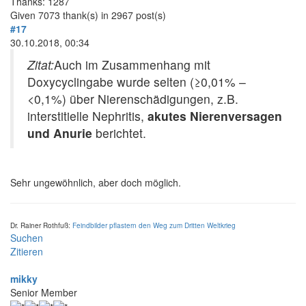
Thanks: 1287
Given 7073 thank(s) in 2967 post(s)
#17
30.10.2018, 00:34
Zitat:
Auch im Zusammenhang mit
Doxycyclingabe wurde selten (≥0,01% –
<0,1%) über Nierenschädigungen, z.B.
interstitielle Nephritis,
akutes Nierenversagen
und Anurie
berichtet.
Sehr ungewöhnlich, aber doch möglich.
Dr. Rainer Rothfuß:
Feindbilder pflastern den Weg zum Dritten Weltkrieg
Suchen
Zitieren
mikky
Senior Member