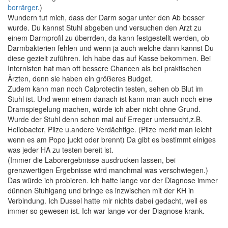
borrärger
.)
Wundern tut mich, dass der Darm sogar unter den Ab besser
wurde. Du kannst Stuhl abgeben und versuchen den Arzt zu
einem Darmprofil zu überrden, da kann festgestellt werden, ob
Darmbakterien fehlen und wenn ja auch welche dann kannst Du
diese gezielt zuführen. Ich habe das auf Kasse bekommen. Bei
Internisten hat man oft bessere Chancen als bei praktischen
Ärzten, denn sie haben ein größeres Budget.
Zudem kann man noch Calprotectin testen, sehen ob Blut im
Stuhl ist. Und wenn einem danach ist kann man auch noch eine
Dramspiegelung machen, würde ich aber nicht ohne Grund.
Wurde der Stuhl denn schon mal auf Erreger untersucht,z.B.
Heliobacter, Pilze u.andere Verdächtige. (Pilze merkt man leicht
wenn es am Popo juckt oder brennt) Da gibt es bestimmt einiges
was jeder HA zu testen bereit ist.
(Immer die Laborergebnisse ausdrucken lassen, bei
grenzwertigen Ergebnisse wird manchmal was verschwiegen.)
Das würde ich probieren. ich hatte lange vor der Diagnose immer
dünnen Stuhlgang und bringe es inzwischen mit der KH in
Verbindung. Ich Dussel hatte mir nichts dabei gedacht, weil es
immer so gewesen ist. Ich war lange vor der Diagnose krank.