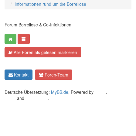
Informationen rund um die Borreliose
Forum Borreliose & Co-Infektionen
Alle Foren als gelesen markieren
Kontakt
Foren-Team
Deutsche Übersetzung:
MyBB.de
, Powered by
MyBB
.
Crafted by
EREE
and
Android BG
.