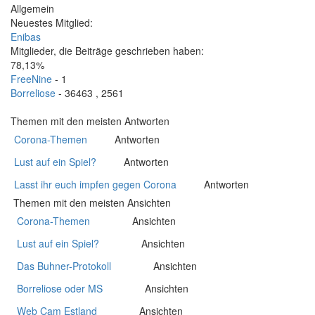
Allgemein
Neuestes Mitglied:
Enibas
Mitglieder, die Beiträge geschrieben haben:
78,13%
FreeNine
- 1
Borreliose
- 36463 , 2561
Themen mit den meisten Antworten
Corona-Themen
Antworten
970
Lust auf ein Spiel?
Antworten
620
Lasst ihr euch impfen gegen Corona
Antworten
607
Themen mit den meisten Ansichten
Corona-Themen
Ansichten
980.518
Lust auf ein Spiel?
Ansichten
822.835
Das Buhner-Protokoll
Ansichten
667.227
Borreliose oder MS
Ansichten
660.541
Web Cam Estland
Ansichten
544.055