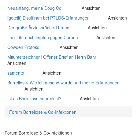
Neuanfang, meine Doug Coil
Ansichten
539.859
[geteilt] Disulfiram bei PTLDS-Erfahrungen
Ansichten
537.398
Der große Ärztesprüche-Thread
Ansichten
536.888
Lasst ihr euch impfen gegen Corona
Ansichten
510.065
Cowden Protokoll
Ansichten
449.010
Mitunterzeichnen! Offener Brief an Herrn Bahr
430.852
Ansichten
samento
Ansichten
397.368
Borreliose- Wie ich gesund wurde und meine Erfahrungen
Ansichten
363.088
Ist es Borreliose oder nicht?
Ansichten
347.440
Forum Borreliose & Co-Infektionen
Forum Borreliose & Co-Infektionen