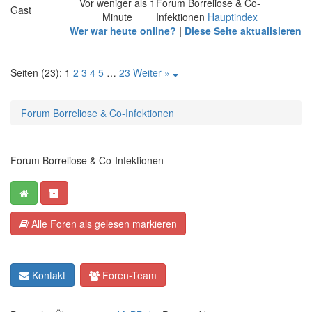
Vor weniger als 1
Forum Borreliose & Co-
Gast
Minute
Infektionen
Hauptindex
Wer war heute online?
|
Diese Seite aktualisieren
Seiten (23):
1
2
3
4
5
…
23
Weiter »
Forum Borreliose & Co-Infektionen
Forum Borreliose & Co-Infektionen
Alle Foren als gelesen markieren
Kontakt
Foren-Team